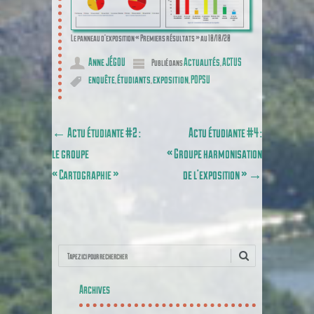
Le panneau d’exposition « Premiers résultats » au 10/10/20
Anne JÉGOU
Actualités
ACTUS
Publié dans
,
enquête
étudiants
exposition
POPSU
,
,
,
Poster navigation
←
Actu étudiante #2 :
Actu étudiante #4 :
le groupe
« Groupe harmonisation
« Cartographie »
de l’exposition »
→
Recherche
Archives