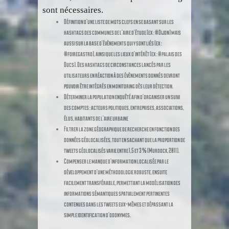
sont nécessaires.
Définition d’une liste de mots clefs en se basant sur les
hashtags des communes de l’aire d’étude (ex : #Dijon) mais
aussi sur la base d’évènements qui y sont liés (ex :
#foiregastro), ainsi que les lieux d’intérêt (ex : #palais des
Ducs). Des hashtags de circonstances lancés par les
utilisateurs en réaction à des évènements donnés devront
pouvoir être intégrés en
monitoring
dès leur détection.
Déterminer la population enquêté afin d’organiser un suivi
des comptes : acteurs politiques, entreprises, associations,
élus, habitants de l’aire urbaine
Filtrer la zone géographique de recherche en fonction des
données géolocalisées, tout en sachant que la proportion de
tweets géolocalisés varie entre 1,5 et 3 % (Murdock, 2011).
Compenser le manque d’information localisée par le
développement d’une méthodologie robuste, ensuite
facilement transférable, permettant la modélisation des
informations sémantiques spatialement pertinentes
contenues
dans
les tweets eux-mêmes et dépassant la
simple identification d’odonymes.