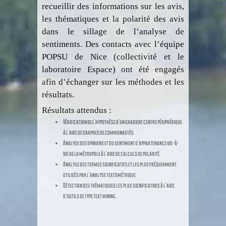
recueillir des informations sur les avis,
les thématiques et la polarité des avis
dans le sillage de l’analyse de
sentiments. Des contacts avec l’équipe
POPSU de Nice (collectivité et le
laboratoire Espace) ont été engagés
afin d’échanger sur les méthodes et les
résultats.
Résultats attendus :
Vérification de l’hypothèse d’un gradient centre périphérique
à l’aide de graphes de communautés
Analyse des opinions et du sentiment d’appartenance vis-à-
vis de la métropole à l’aide de calculs de polarité.
Analyse des termes significatifs et les plus fréquemment
utilisés par l’analyse textométrique
Détection des thématiques les plus significatives à l’aide
d’outils de type text mining.