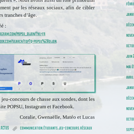
quêtes ». Nous avons aussi un rôle primordial
févri
ent par les réseaux sociaux, afin de cibler
janvi
rs tranches d’âge.
déce
é :
agram.com/popsu_dijon/?hl=fr
nove
ook.com/search/top?q=popsu%20dijon
,
octo
juin 
mai 
avril
janvi
déce
jeu-concours de chasse aux sondes, dont les
 site POPSU, Instagram et Facebook.
nove
Coralie, Gwenaëlle, Matéo et Lucas
octob
ACTUS
communication
étudiants
jeu-concours
réseaux
,
,
,
,
sept