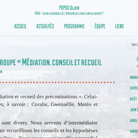
POPSU Dijon
PURE – La ville durable à l’épreuve de la ville intelligente ?
ACCUEIL
ACTUALITÉS
PROGRAMME
ÉQUIPE
LIENS
Recherc
Groupe « Médiation, conseil et recueil
»
nove
sept
tion et recueil des préconisations ». Celui-
août 
s, à savoir : Coralie, Gwenaëlle, Matéo et
juin 
avril
 sont divers. Nous servons d’intermédiaire
ous recueillions les conseils et les hypothèses
mars