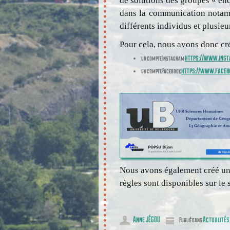
de solutions des groupes « en
dans la communication notamm
différents individus et plusieu
Pour cela, nous avons donc cré
https://www.inst
un compte Instagram
https://www.faceb
un compte Facebook
Nous avons également créé un 
règles sont disponibles sur le
Anne JÉGOU
Actualités
Publié dans