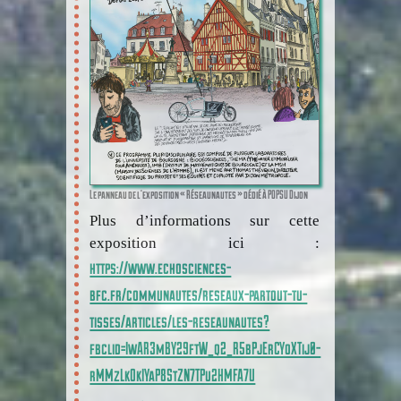
Le panneau de l’exposition « Réseaunautes » dédié à POPSU Dijon
Plus d’informations sur cette
exposition ici :
https://www.echosciences-
bfc.fr/communautes/reseaux-partout-tu-
tisses/articles/les-reseaunautes?
fbclid=IwAR3mBY29ftW_q2_R5bPjErCYoXTij0-
rMMzLkOkIYaP8StZN7TPu2HMFA7U