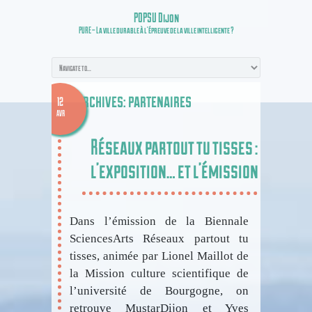
POPSU Dijon
PURE – La ville durable à l’épreuve de la ville intelligente ?
Tag Archives:
partenaires
12
AVR
Réseaux partout tu tisses :
l’exposition… et l’émission !
Dans l’émission de la Biennale
SciencesArts Réseaux partout tu
tisses, animée par Lionel Maillot de
la Mission culture scientifique de
l’université de Bourgogne, on
retrouve MustarDijon et Yves