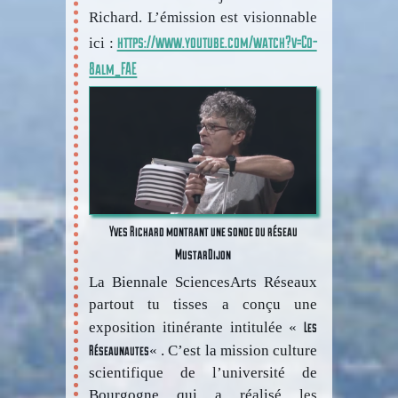
Richard. L’émission est visionnable
https://www.youtube.com/watch?v=Co-
ici :
8alm_FAE
Yves Richard montrant une sonde du réseau
MustarDijon
La Biennale SciencesArts Réseaux
partout tu tisses a conçu une
Les
exposition itinérante intitulée «
Réseaunautes
« . C’est la mission culture
scientifique de l’université de
Bourgogne qui a réalisé les