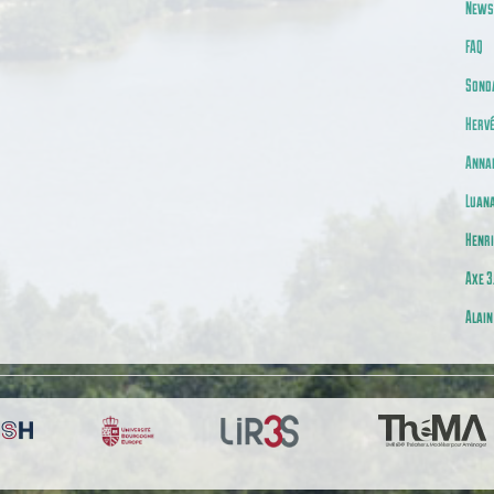
News
FAQ
Sond
Herv
Anna
Luana
Henri
Axe 3
Alain