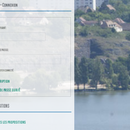
– Connexion
fiant:
e passe:
ster connecté
ription
CONNEXION
de passe oublié
ITIONS
s les propositions