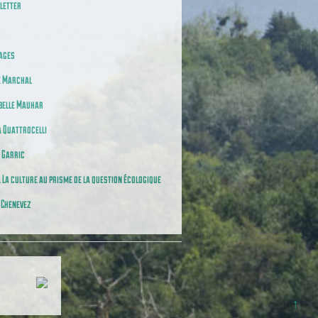
letter
ages
é Marchal
belle Mauhar
 Quattrocelli
 Garric
. La culture au prisme de la question écologique
 Chenevez
↑