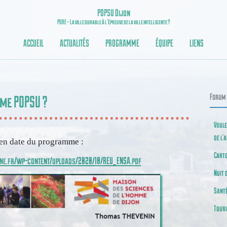
POPSU Dijon
PURE – La ville durable à l’épreuve de la ville intelligente ?
ACCUEIL
ACTUALITÉS
PROGRAMME
ÉQUIPE
LIENS
Forum 
mme POPSU ?
Voule
de l’
 en date du programme :
Carto
gne.fr/wp-content/uploads/2020/10/REU_ENSA.pdf
Nuit 
Sant
Tour