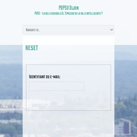
POPSU Dijon
PURE – La ville durable à l’épreuve de la ville intelligente ?
reset
Identifiant ou e-mail:
RÉINITIALISER MON MOT DE PASSE