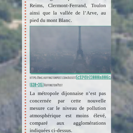
Reims, Clermont-Ferrand, Toulon
ainsi que la vallée de l’Arve, au
pied du mont Blanc.
5c93491f230000a8006cad9e.jpeg
https://img.huffingtonpost.com/asset/
(630×315)
Huffington Post
La métropole dijonnaise n’est pas
concernée par cette nouvelle
mesure car le niveau de pollution
atmosphérique est moins élevé,
comparé aux agglomérations
indiquées ci-dessus.