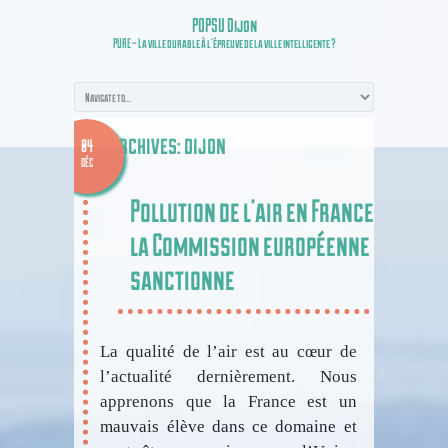
POPSU Dijon
PURE – La ville durable à l’épreuve de la ville intelligente ?
Tag Archives:
dijon
04
DÉC
Pollution de l’air en France :
la Commission européenne
sanctionne
La qualité de l’air est au cœur de
l’actualité dernièrement. Nous
apprenons que la France est un
mauvais élève dans ce domaine et