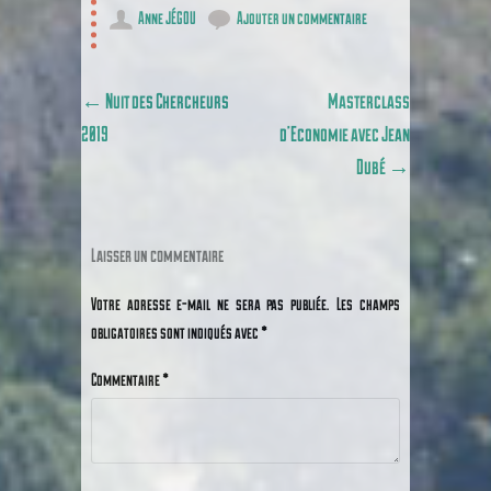
Anne JÉGOU
Ajouter un commentaire
Poster navigation
←
Nuit des Chercheurs
Masterclass
2019
d’Economie avec Jean
Dubé
→
Laisser un commentaire
Votre adresse e-mail ne sera pas publiée.
Les champs
obligatoires sont indiqués avec
*
Commentaire
*