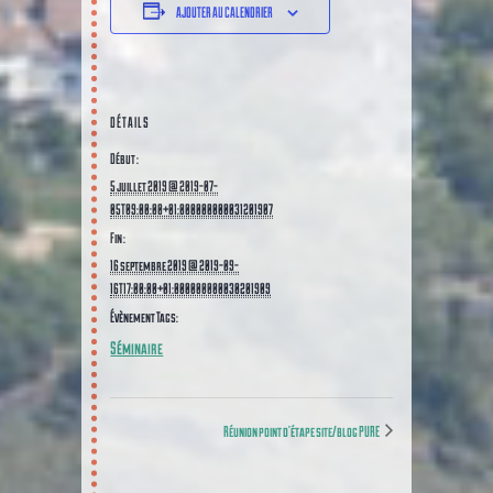
AJOUTER AU CALENDRIER
DÉTAILS
Début :
5 juillet 2019 @ 2019-07-
05T09:00:00+01:000000000031201907
Fin :
16 septembre 2019 @ 2019-09-
16T17:00:00+01:000000000030201909
Évènement Tags:
Séminaire
Réunion point d’étape site/blog PURE