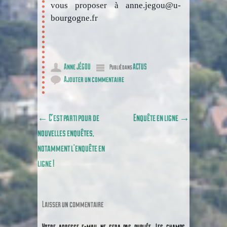
vous proposer à anne.jegou@u-
bourgogne.fr
Anne JÉGOU
ACTUS
Publié dans
Ajouter un commentaire
Poster navigation
←
C’est parti pour de
Enquête en ligne
→
nouvelles enquêtes,
notamment l’enquête en
ligne !
Laisser un commentaire
Votre adresse e-mail ne sera pas publiée.
Les champs