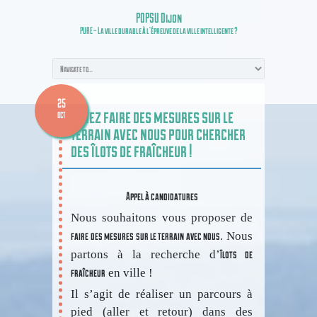
POPSU Dijon
PURE – La ville durable à l’épreuve de la ville intelligente ?
25
Venez faire des mesures sur le
OCT
terrain avec nous pour chercher
des îlots de fraîcheur !
Appel à candidatures
Nous souhaitons vous proposer de
faire des mesures sur le terrain avec nous
. Nous
îlots de
partons à la recherche d’
fraîcheur
en ville !
Il s’agit de réaliser un parcours à
pied (aller et retour) dans des