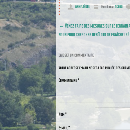
Anne JÉGOU
ACTUS
Publié dans
Poster navigation
←
Venez faire des mesures sur le terrain 
nous pour chercher des îlots de fraîcheur !
Laisser un commentaire
Votre adresse e-mail ne sera pas publiée.
Les champ
Commentaire
*
Nom
*
E-mail
*