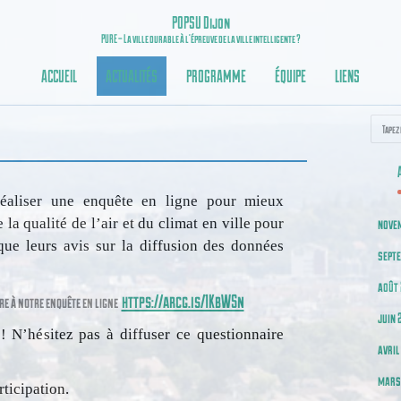
POPSU Dijon
PURE – La ville durable à l’épreuve de la ville intelligente ?
ACCUEIL
ACTUALITÉS
PROGRAMME
ÉQUIPE
LIENS
Recherc
éaliser une enquête en ligne pour mieux
la qualité de l’air et du climat en ville pour
nove
 que leurs avis sur la diffusion des données
sept
août 
https://arcg.is/1KbWSn
re à notre enquête en ligne
juin 
 N’hésitez pas à diffuser ce questionnaire
avril
mars
ticipation.