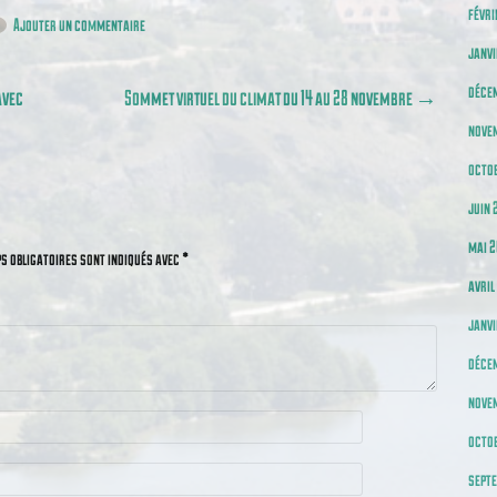
févri
Ajouter un commentaire
janvi
déce
avec
Sommet virtuel du climat du 14 au 28 novembre
→
nove
octo
juin 
mai 
s obligatoires sont indiqués avec
*
avril
janvi
déce
nove
octob
sept