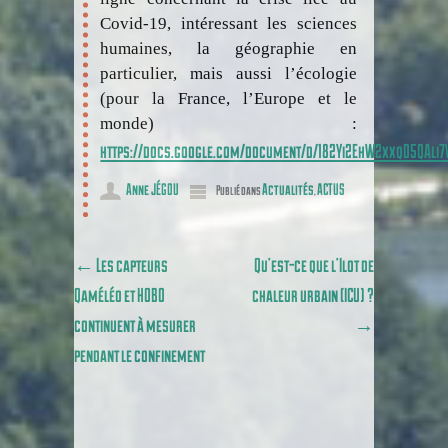
Covid-19, intéressant les sciences
humaines, la géographie en
particulier, mais aussi l’écologie
(pour la France, l’Europe et le
monde) :
https://docs.google.com/document/d/182Yi2EhW2xxqD5QAli
Anne JÉGOU
Actualités
ACTUS
Publié dans
,
Poster navigation
←
Les capteurs
Qu’est-ce que l’Îlot de
Qaméléo et HOBO
chaleur urbain (ICU) ?
continuent à mesurer
→
pendant le confinement