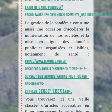
enjeu-de-sante-publique/?
fbclid=IwAR2Tl42ciVhL51RcFLrCPWD6YX_bscURpAfb6XIvoEv6L
La gestion de la pandémie constitue
aussi une occasion d’accélérer la
numérisation de nos sociétés et la
mise en ligne des données
publiques organisées et lisibles,
notamment de santé :
https://www.lemonde.fr/les-
decodeurs/article/2020/04/15/covid-19-le-
sursaut-des-administrations-pour-fournir-
des-donnees-
chiffees_6036687_4355770.html
Vous trouverez ici une veille
classée d’articles accessibles en
ligne concernant la crise liée au