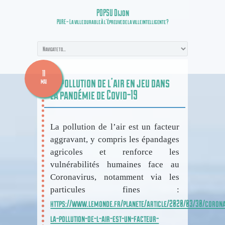
POPSU Dijon
PURE – La ville durable à l’épreuve de la ville intelligente ?
11
La pollution de l’air en jeu dans
MAI
la pandémie de Covid-19
La pollution de l’air est un facteur
aggravant, y compris les épandages
agricoles et renforce les
vulnérabilités humaines face au
Coronavirus, notamment via les
particules fines :
https://www.lemonde.fr/planete/article/2020/03/30/coron
la-pollution-de-l-air-est-un-facteur-