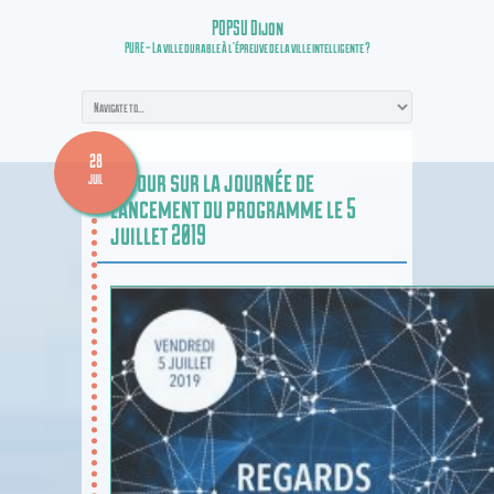
POPSU Dijon
PURE – La ville durable à l’épreuve de la ville intelligente ?
28
Retour sur la journée de
JUIL
lancement du programme le 5
juillet 2019