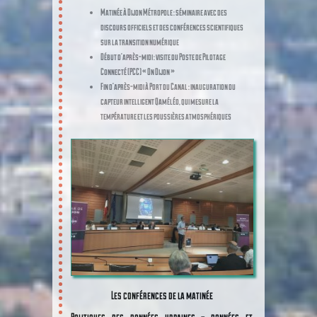
Matinée à Dijon Métropole : séminaire avec des
discours officiels et des conférences scientifiques
sur la transition numérique
Début d’après-midi : visite du Poste de Pilotage
Connecté (PCC) « On Dijon »
Fin d’après-midi à Port du Canal : inauguration du
capteur intelligent Qaméléo, qui mesure la
température et les poussières atmosphériques
Les conférences de la matinée
Politiques des données urbaines – données et