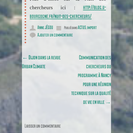
http://blog.u-
chercheurs ici :
bourgogne.fr/nuit-des-chercheurs/
Anne JÉGOU
ACTUS
import
Publié dans
,
Ajouter un commentaire
Poster navigation
←
Dijon dans la revue
Communication des
Urban Climate
chercheurs du
programme à Nancy
pour une réunion
technique sur la qualité
de vie en ville
→
Laisser un commentaire