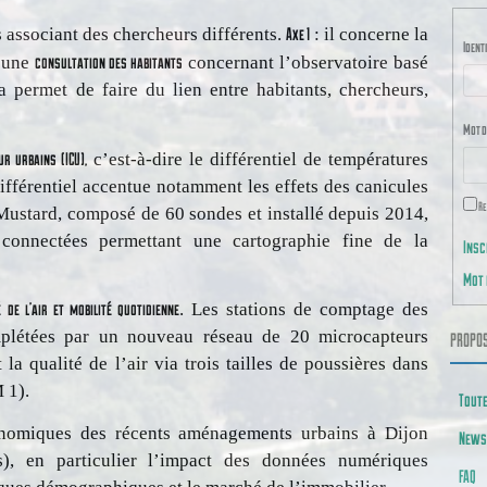
Axe 1
 associant des chercheurs différents.
: il concerne la
Identi
consultation des habitants
d’une
concernant l’observatoire basé
a permet de faire du lien entre habitants, chercheurs,
Mot d
ur urbains (ICU),
c’est-à-dire le différentiel de températures
différentiel accentue notamment les effets des canicules
Re
 Mustard, composé de 60 sondes et installé depuis 2014,
connectées permettant une cartographie fine de la
Insc
Mot 
é de l’air et mobilité quotidienne
. Les stations de comptage des
mplétées par un nouveau réseau de 20 microcapteurs
PROPOS
a qualité de l’air via trois tailles de poussières dans
 1).
Toute
conomiques des récents aménagements urbains à Dijon
News
ers), en particulier l’impact des données numériques
FAQ