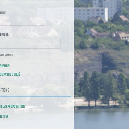
fiant:
e passe:
ster connecté
ription
CONNEXION
de passe oublié
ITIONS
s les propositions
letter