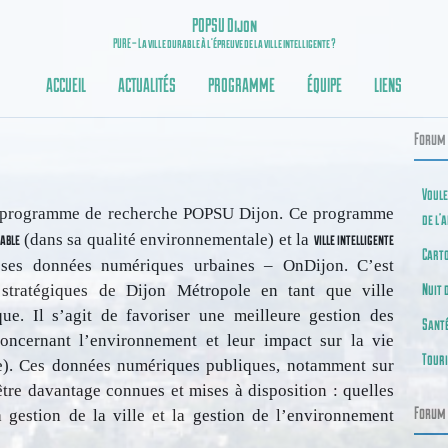
POPSU Dijon
PURE – La ville durable à l’épreuve de la ville intelligente ?
ACCUEIL
ACTUALITÉS
PROGRAMME
ÉQUIPE
LIENS
Forum 
Voule
u programme de recherche POPSU Dijon. Ce programme
de l’
rable
ville intelligente
(dans sa qualité environnementale) et la
Carto
 ses données numériques urbaines – OnDijon. C’est
Nuit 
s stratégiques de Dijon Métropole en tant que ville
que. Il s’agit de favoriser une meilleure gestion des
Sant
ncernant l’environnement et leur impact sur la vie
Tour
rge). Ces données numériques publiques, notamment sur
tre davantage connues et mises à disposition : quelles
Forum 
 gestion de la ville et la gestion de l’environnement