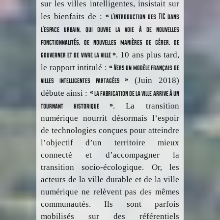
sur les villes intelligentes, insistait sur
« l’introduction des TIC dans
les bienfaits de :
l’espace urbain, qui ouvre la voie à de nouvelles
fonctionnalités, de nouvelles manières de gérer, de
gouverner et de vivre la ville »
. 10 ans plus tard,
« Vers un modèle français de
le rapport intitulé :
villes intelligentes partagées »
(Juin 2018)
« la fabrication de la ville arrive à un
débute ainsi :
tournant historique »
. La transition
numérique nourrit désormais l’espoir
de technologies conçues pour atteindre
l’objectif d’un territoire mieux
connecté et d’accompagner la
transition socio-écologique. Or, les
acteurs de la ville durable et de la ville
numérique ne relèvent pas des mêmes
communautés. Ils sont parfois
mobilisés sur des référentiels