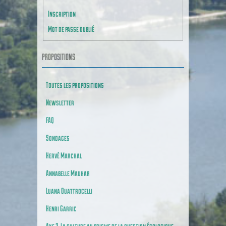
Inscription
Mot de passe oublié
PROPOSITIONS
Toutes les propositions
Newsletter
FAQ
Sondages
Hervé Marchal
Annabelle Mauhar
Luana Quattrocelli
Henri Garric
Axe 3. La culture au prisme de la question écologique