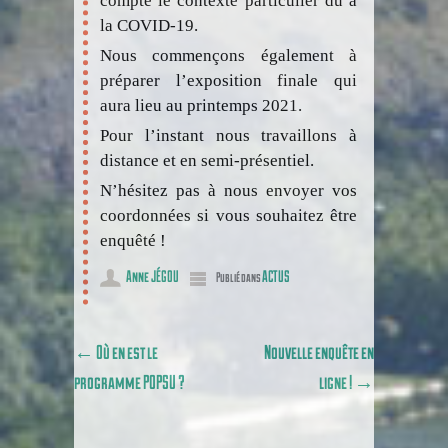
compte le contexte particulier dû à
la COVID-19.
Nous commençons également à
préparer l’exposition finale qui
aura lieu au printemps 2021.
Pour l’instant nous travaillons à
distance et en semi-présentiel.
N’hésitez pas à nous envoyer vos
coordonnées si vous souhaitez être
enquêté !
Anne JÉGOU
ACTUS
Publié dans
Poster navigation
←
Où en est le
Nouvelle enquête en
programme POPSU ?
ligne !
→